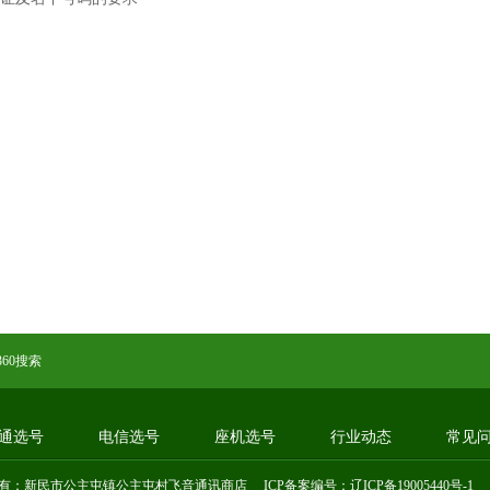
360搜索
通选号
电信选号
座机选号
行业动态
常见
有：新民市公主屯镇公主屯村飞音通讯商店 ICP备案编号：
辽ICP备19005440号-1