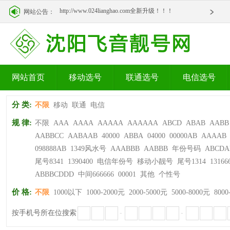
http://www.024lianghao.com全新升级！！！
网站公告：
http://www.024lianghao.com全新升级！！！
网站首页
移动选号
联通选号
电信选号
分 类:
不限
移动
联通
电信
规 律:
不限
AAA
AAAA
AAAAA
AAAAAA
ABCD
ABAB
AABB
AABBCC
AABAAB
40000
ABBA
04000
00000AB
AAAAB
098888AB
1349风水号
AAABBB
AABBB
年份号码
ABCDA
尾号8341
1390400
电信年份号
移动小靓号
尾号1314
13166
ABBBCDDD
中间666666
00001
其他
个性号
价 格:
不限
1000以下
1000-2000元
2000-5000元
5000-8000元
8000
按手机号所在位搜索
-
-