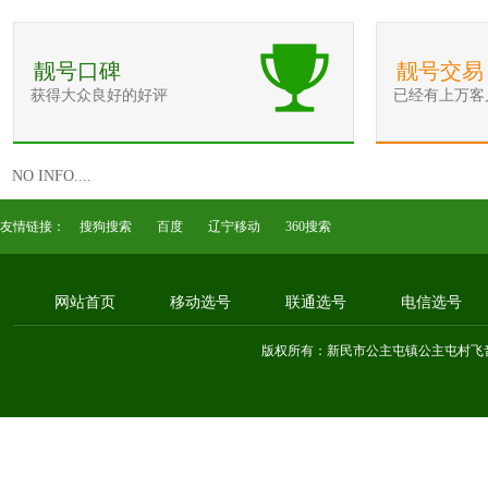
靓号口碑
靓号交易
获得大众良好的好评
已经有上万客
NO INFO....
友情链接：
搜狗搜索
百度
辽宁移动
360搜索
网站首页
移动选号
联通选号
电信选号
版权所有：新民市公主屯镇公主屯村飞音