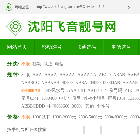
http://www.024lianghao.com全新升级！！！
网站公告：
http://www.024lianghao.com全新升级！！！
网站首页
移动选号
联通选号
电信选号
分 类:
不限
移动
联通
电信
规 律:
不限
AAA
AAAA
AAAAA
AAAAAA
ABCD
ABAB
AABB
AABBCC
AABAAB
40000
ABBA
04000
00000AB
AAAAB
098888AB
1349风水号
AAABBB
AABBB
年份号码
ABCDA
尾号8341
1390400
电信年份号
移动小靓号
尾号1314
13166
ABBBCDDD
中间666666
00001
其他
个性号
价 格:
不限
1000以下
1000-2000元
2000-5000元
5000-8000元
8000
按手机号所在位搜索
-
-