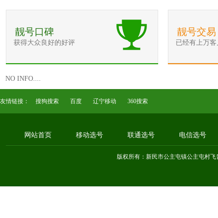
靓号口碑
靓号交易
获得大众良好的好评
已经有上万客
NO INFO....
友情链接：
搜狗搜索
百度
辽宁移动
360搜索
网站首页
移动选号
联通选号
电信选号
版权所有：新民市公主屯镇公主屯村飞音